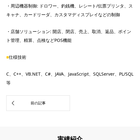
・周辺機器制御
:
ドロワー、釣銭機、レシート
/
伝票プリンタ、ス
キャナ、カードリーダ、カスタマディスプレイなどの制御
・店舗ソリューション
:
開店、閉店、売上、取消、返品、ポイン
ト管理、精算、点検など
POS
機能
■
仕様技術
C
、
C++
、
VB.NET
、
C#
、
JAVA
、
JavaScript
、
SQLServer
、
PL/SQL
等
実績紹介