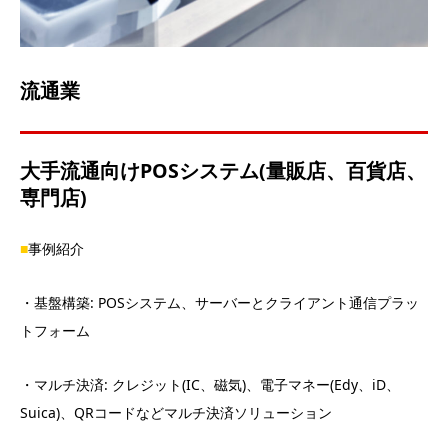
流通業
大手流通向けPOSシステム
(
量販店、百貨店、
専門店
)
■
事例紹介
・
基盤構築
: POS
システム、サーバーとクライアント通信プラッ
トフォーム
・マルチ決済
:
クレジット
(IC
、磁気
)
、電子マネー
(Edy
、
iD
、
Suica)
、
QR
コードなどマルチ決済ソリューション